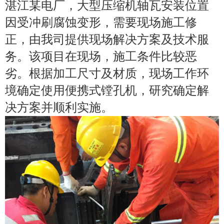
湛江
电厂，
压缩机轴瓦安装位置
某
大型
因受冲刷腐蚀变形
，需要现场施工修
正
，由我司提供现场解决方案及技术服
务。该项目在现场，施工条件比较恶
劣。根据加工尺寸及材质，现场工作环
，
境确定使用便携式镗孔机
研究确定解
并顺利实施
决方案
。