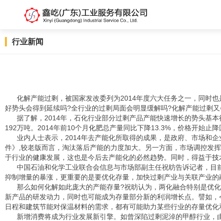
行业新闻
化解产能过剩，被国家发改委列为2014年度六大任务之一，同时也
好势头会得到延续吗?全行业的过剩局面会明显缓解吗?化解产能过剩又
据了解，2014年，石化行业部分过剩产品产能快速增长的势头基
192万吨。2014年前10个月
化肥
总产量同比下降13.3%，价格开始止
业内人士表示，2014年去产能化所取得的成果，是政府、市场和
件》,较老版而言，淘汰落后产能的力度加大。另一方面，市场调控发
于行业的
健康
发展，这也是今后去产能化的必然
趋势
。同时，得益于
技
中国石油和化学工业联合会信息与市场部副主任祝昉告诉记者，目
抑制增量的暴涨，更重要的是要优化存量，加快过剩产业与关联产业的
那么如何化解如此庞大的产能存量?祝昉认为，两化融合特别是优
新产品的研发动力，同时也可能成为存量部分新的利润增长点。譬如，
日程和
建筑
节能对保温材料的需求，都有可能助力某些行业的存量优化
新增消费将成为行业发展新引擎。如曾深陷过剩泥淖的甲醇行业，