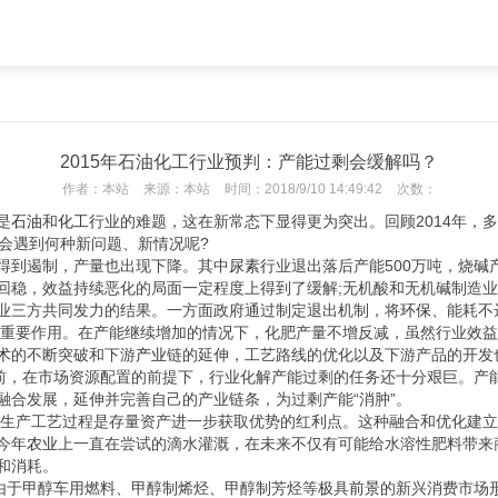
2015年石油化工行业预判：产能过剩会缓解吗？
作者：
本站
来源：
本站
时间：
2018/9/10 14:49:42
次数：
是
石油
和
化工
行业的难题，这在新常态下显得更为突出。回顾2014年，
会遇到何种新问题、新情况呢?
本得到遏制，产量也出现下降。其中
尿素
行业退出落后产能500万吨，烧碱
降回稳，效益持续恶化的局面一定程度上得到了缓解;无机酸和无机碱制造业
企业三方共同发力的结果。一方面政府通过制定退出机制，将
环保
、能耗不
挥重要作用。在产能继续增加的情况下，化肥产量不增反减，虽然行业效
术
的不断突破和下游
产业
链的延伸，工艺路线的优化以及下游产品的开发
前，在市场资源配置的前提下，行业化解产能过剩的任务还十分艰巨。产
融合发展，延伸并完善自己的产业链条，为过剩产能“消肿”。
化生产工艺过程是存量资产进一步获取优势的红利点。这种融合和优化建
今年
农业
上一直在尝试的滴水灌溉，在未来不仅有可能给水溶性肥料带来
和消耗。
由于甲醇车用燃料、甲醇制烯烃、甲醇制芳烃等极具
前景
的新兴消费市场