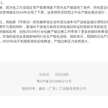
口。
缓解。因为化工行业固定资产
投资
增速下滑为去产能提供了条件。特别是近
资增速在2014年出现了下滑。这表明经济转型之中去产能化逐步进行，
关注。例如新《环保法》的实施将使企业对违法成本与产品收益做出理性
调节力度的同时，更倾向于使地方政府在审批项目时达到责权对等的状态
陆续应用，也给2015年行业化解产能过剩工作带来了更多的期待和希
战，市场的波动会直接影响到行业去产能化进程。祝昉表示，我国的石化
2015年由于前期投资的后续释放，产能过剩压力依然很大。
回首页
回到顶部
粤ICP备2023066271号
版权所有：
鑫屹（广东）工业服务有限公司