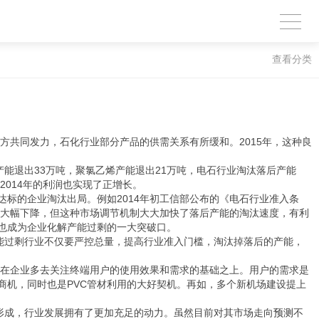
查看分类
多方共同发力，石化行业部分产品的供需关系有所缓和。2015年，这种良
产能退出33万吨，聚氯乙烯产能退出21万吨，电石行业淘汰落后产能
2014年的利润也实现了正增长。
达标的企业淘汰出局。例如2014年初工信部公布的《电石行业准入条
益大幅下降，但这种市场调节机制大大加快了落后产能的淘汰速度，有利
也成为企业化解产能过剩的一大突破口。
能过剩行业不仅要严控总量，提高行业准入门槛，淘汰掉落后的产能，
立在企业多去关注终端用户的使用效果和需求的基础之上。用户的需求是
商机，同时也是PVC管材利用的大好契机。再如，多个新机场建设提上
形成，行业发展拥有了更加充足的动力。虽然目前对其市场走向
预测
不